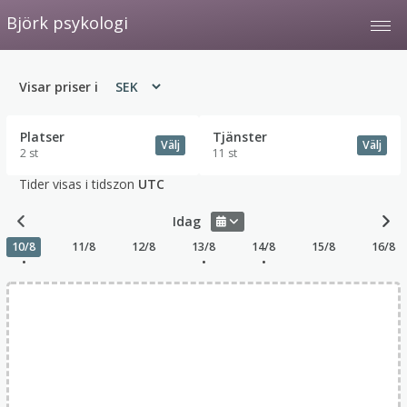
Björk psykologi
Tog
Visar priser i
Platser
Tjänster
Välj
Välj
2 st
11 st
Tider visas i tidszon
UTC
Idag
10/8
11/8
12/8
13/8
14/8
15/8
16/8
•
•
•