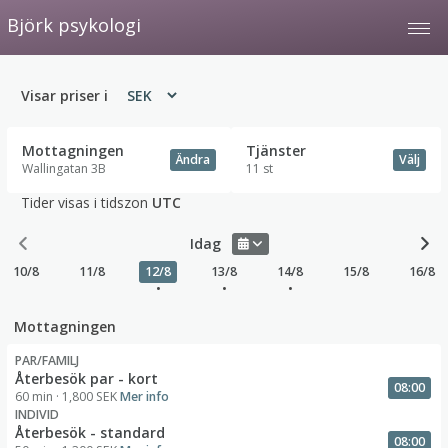
Björk psykologi
Tog
Visar priser i
Mottagningen
Tjänster
Ändra
Välj
Wallingatan 3B
11 st
Tider visas i tidszon
UTC
Idag
10/8
11/8
12/8
13/8
14/8
15/8
16/8
•
•
•
Mottagningen
PAR/FAMILJ
Återbesök par - kort
08:00
60 min
· 1,800 SEK
Mer info
INDIVID
Återbesök - standard
08:00