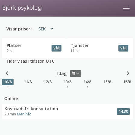
Björk psykologi
Tog
Visar priser i
Platser
Tjänster
Välj
Välj
2 st
11 st
Tider visas i tidszon
UTC
Idag
10/8
11/8
12/8
13/8
14/8
15/8
16/8
•
•
•
Online
Kostnadsfri konsultation
14:30
20 min
Mer info